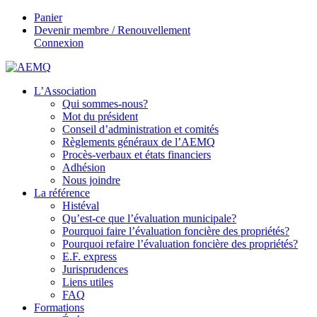
Panier
Devenir membre / Renouvellement
Connexion
L’Association
Qui sommes-nous?
Mot du président
Conseil d’administration et comités
Règlements généraux de l’AEMQ
Procès-verbaux et états financiers
Adhésion
Nous joindre
La référence
Histéval
Qu’est-ce que l’évaluation municipale?
Pourquoi faire l’évaluation foncière des propriétés?
Pourquoi refaire l’évaluation foncière des propriétés?
E.F. express
Jurisprudences
Liens utiles
FAQ
Formations