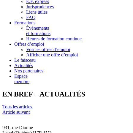
E.F. express
Jurisprudences
Liens utiles
FAQ
Formations
Événements
et formations
Heures de formation continue
Offres d’emploi
Voir les offres d’emploi
Afficher une offre d’emploi
Le faisceau
Actualités
Nos partenaires
Espace
membre
EN BREF – ACTUALITÉS
Tous les articles
Article suivant
931, rue Dionne
Laval (Québec) H7R 5V3