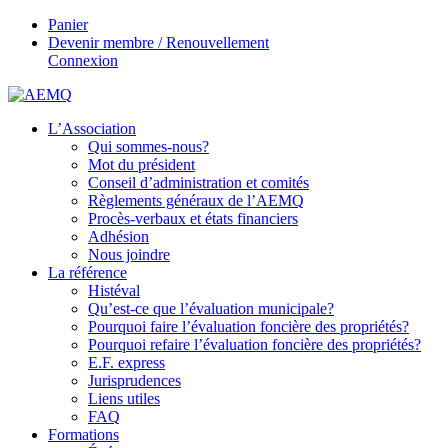
Panier
Devenir membre / Renouvellement
Connexion
L’Association
Qui sommes-nous?
Mot du président
Conseil d’administration et comités
Règlements généraux de l’AEMQ
Procès-verbaux et états financiers
Adhésion
Nous joindre
La référence
Histéval
Qu’est-ce que l’évaluation municipale?
Pourquoi faire l’évaluation foncière des propriétés?
Pourquoi refaire l’évaluation foncière des propriétés?
E.F. express
Jurisprudences
Liens utiles
FAQ
Formations