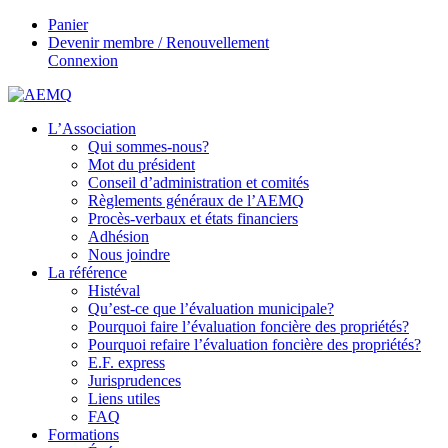
Panier
Devenir membre / Renouvellement
Connexion
L’Association
Qui sommes-nous?
Mot du président
Conseil d’administration et comités
Règlements généraux de l’AEMQ
Procès-verbaux et états financiers
Adhésion
Nous joindre
La référence
Histéval
Qu’est-ce que l’évaluation municipale?
Pourquoi faire l’évaluation foncière des propriétés?
Pourquoi refaire l’évaluation foncière des propriétés?
E.F. express
Jurisprudences
Liens utiles
FAQ
Formations