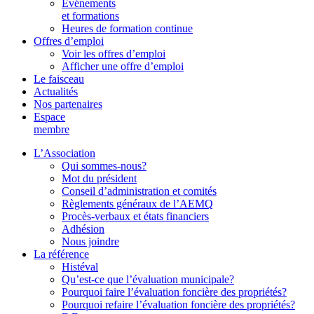
Événements
et formations
Heures de formation continue
Offres d’emploi
Voir les offres d’emploi
Afficher une offre d’emploi
Le faisceau
Actualités
Nos partenaires
Espace
membre
L’Association
Qui sommes-nous?
Mot du président
Conseil d’administration et comités
Règlements généraux de l’AEMQ
Procès-verbaux et états financiers
Adhésion
Nous joindre
La référence
Histéval
Qu’est-ce que l’évaluation municipale?
Pourquoi faire l’évaluation foncière des propriétés?
Pourquoi refaire l’évaluation foncière des propriétés?