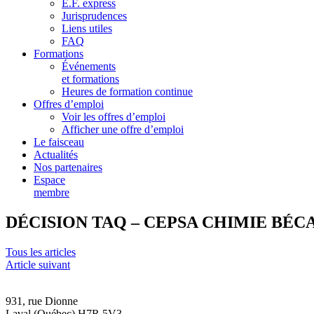
E.F. express
Jurisprudences
Liens utiles
FAQ
Formations
Événements
et formations
Heures de formation continue
Offres d’emploi
Voir les offres d’emploi
Afficher une offre d’emploi
Le faisceau
Actualités
Nos partenaires
Espace
membre
DÉCISION TAQ – CEPSA CHIMIE BÉC
Tous les articles
Article suivant
931, rue Dionne
Laval (Québec) H7R 5V3