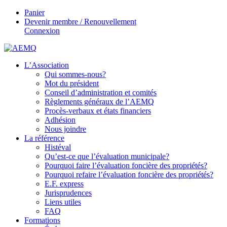
Panier
Devenir membre / Renouvellement
Connexion
L’Association
Qui sommes-nous?
Mot du président
Conseil d’administration et comités
Règlements généraux de l’AEMQ
Procès-verbaux et états financiers
Adhésion
Nous joindre
La référence
Histéval
Qu’est-ce que l’évaluation municipale?
Pourquoi faire l’évaluation foncière des propriétés?
Pourquoi refaire l’évaluation foncière des propriétés?
E.F. express
Jurisprudences
Liens utiles
FAQ
Formations