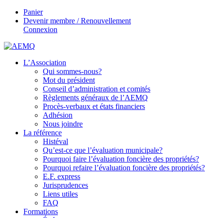
Panier
Devenir membre / Renouvellement
Connexion
L’Association
Qui sommes-nous?
Mot du président
Conseil d’administration et comités
Règlements généraux de l’AEMQ
Procès-verbaux et états financiers
Adhésion
Nous joindre
La référence
Histéval
Qu’est-ce que l’évaluation municipale?
Pourquoi faire l’évaluation foncière des propriétés?
Pourquoi refaire l’évaluation foncière des propriétés?
E.F. express
Jurisprudences
Liens utiles
FAQ
Formations