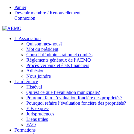
Panier
Devenir membre / Renouvellement
Connexion
L’Association
Qui sommes-nous?
Mot du président
Conseil d’administration et comités
Règlements généraux de l’AEMQ
Procès-verbaux et états financiers
Adhésion
Nous joindre
La référence
Histéval
Qu’est-ce que l’évaluation municipale?
Pourquoi faire l’évaluation foncière des propriétés?
Pourquoi refaire l’évaluation foncière des propriétés?
E.F. express
Jurisprudences
Liens utiles
FAQ
Formations