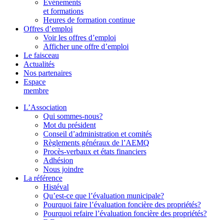
Événements
et formations
Heures de formation continue
Offres d’emploi
Voir les offres d’emploi
Afficher une offre d’emploi
Le faisceau
Actualités
Nos partenaires
Espace
membre
L’Association
Qui sommes-nous?
Mot du président
Conseil d’administration et comités
Règlements généraux de l’AEMQ
Procès-verbaux et états financiers
Adhésion
Nous joindre
La référence
Histéval
Qu’est-ce que l’évaluation municipale?
Pourquoi faire l’évaluation foncière des propriétés?
Pourquoi refaire l’évaluation foncière des propriétés?