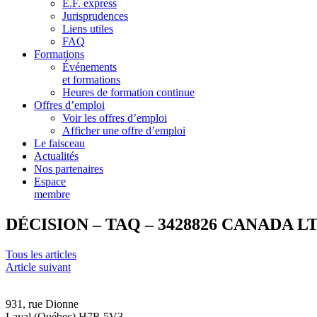
E.F. express
Jurisprudences
Liens utiles
FAQ
Formations
Événements
et formations
Heures de formation continue
Offres d’emploi
Voir les offres d’emploi
Afficher une offre d’emploi
Le faisceau
Actualités
Nos partenaires
Espace
membre
DÉCISION – TAQ – 3428826 CANADA 
Tous les articles
Article suivant
931, rue Dionne
Laval (Québec) H7R 5V3