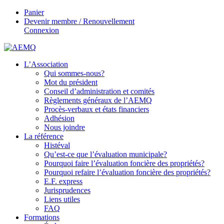
Panier
Devenir membre / Renouvellement
Connexion
L’Association
Qui sommes-nous?
Mot du président
Conseil d’administration et comités
Règlements généraux de l’AEMQ
Procès-verbaux et états financiers
Adhésion
Nous joindre
La référence
Histéval
Qu’est-ce que l’évaluation municipale?
Pourquoi faire l’évaluation foncière des propriétés?
Pourquoi refaire l’évaluation foncière des propriétés?
E.F. express
Jurisprudences
Liens utiles
FAQ
Formations