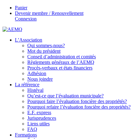
Panier
Devenir membre / Renouvellement
Connexion
L’Association
Qui sommes-nous?
Mot du président
Conseil d’administration et comités
Règlements généraux de l’AEMQ
Procès-verbaux et états financiers
Adhésion
Nous joindre
La référence
Histéval
Qu’est-ce que l’évaluation municipale?
Pourquoi faire l’évaluation foncière des propriétés?
Pourquoi refaire l’évaluation foncière des propriétés?
E.F. express
Jurisprudences
Liens utiles
FAQ
Formations