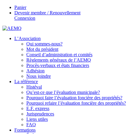
Panier
Devenir membre / Renouvellement
Connexion
L’Association
Qui sommes-nous?
Mot du président
Conseil d’administration et comités
Règlements généraux de l’AEMQ
Procès-verbaux et états financiers
Adhésion
Nous joindre
La référence
Histéval
Qu’est-ce que l’évaluation municipale?
Pourquoi faire l’évaluation foncière des propriétés?
Pourquoi refaire l’évaluation foncière des propriétés?
E.F. express
Jurisprudences
Liens utiles
FAQ
Formations