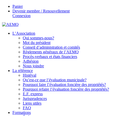
Panier
Devenir membre / Renouvellement
Connexion
L’Association
Qui sommes-nous?
Mot du président
Conseil d’administration et comités
Règlements généraux de l’AEMQ
Procès-verbaux et états financiers
Adhésion
Nous joindre
La référence
Histéval
Qu’est-ce que l’évaluation municipale?
Pourquoi faire l’évaluation foncière des propriétés?
Pourquoi refaire l’évaluation foncière des propriétés?
E.F. express
Jurisprudences
Liens utiles
FAQ
Formations