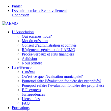
Panier
Devenir membre / Renouvellement
Connexion
L’Association
Qui sommes-nous?
Mot du président
Conseil d’administration et comités
Règlements généraux de l’AEMQ
Procès-verbaux et états financiers
Adhésion
Nous joindre
La référence
Histéval
Qu’est-ce que l’évaluation municipale?
Pourquoi faire l’évaluation foncière des propriétés?
Pourquoi refaire l’évaluation foncière des propriétés?
E.F. express
Jurisprudences
Liens utiles
FAQ
Formations