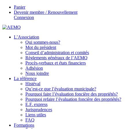
Panier
Devenir membre / Renouvellement
Connexion
L’Association
Qui sommes-nous?
Mot du président
Conseil d’administration et comités
Règlements généraux de l’AEMQ
Procès-verbaux et états financiers
Adhésion
Nous joindre
La référence
Histéval
Qu’est-ce que l’évaluation municipale?
Pourquoi faire l’évaluation foncière des propriétés?
Pourquoi refaire l’évaluation foncière des propriétés?
E.F. express
Jurisprudences
Liens utiles
FAQ
Formations