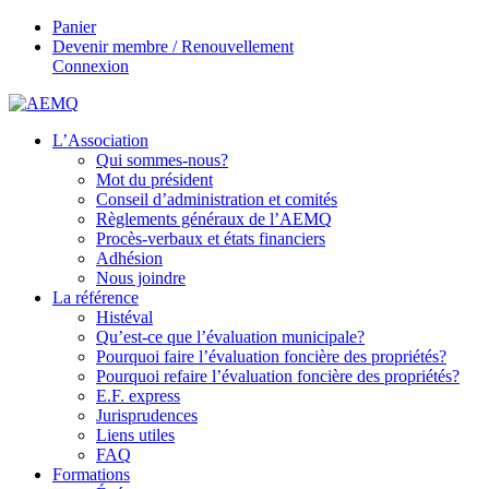
Panier
Devenir membre / Renouvellement
Connexion
L’Association
Qui sommes-nous?
Mot du président
Conseil d’administration et comités
Règlements généraux de l’AEMQ
Procès-verbaux et états financiers
Adhésion
Nous joindre
La référence
Histéval
Qu’est-ce que l’évaluation municipale?
Pourquoi faire l’évaluation foncière des propriétés?
Pourquoi refaire l’évaluation foncière des propriétés?
E.F. express
Jurisprudences
Liens utiles
FAQ
Formations