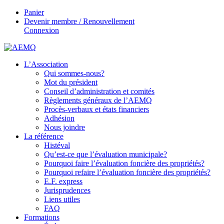
Panier
Devenir membre / Renouvellement
Connexion
L’Association
Qui sommes-nous?
Mot du président
Conseil d’administration et comités
Règlements généraux de l’AEMQ
Procès-verbaux et états financiers
Adhésion
Nous joindre
La référence
Histéval
Qu’est-ce que l’évaluation municipale?
Pourquoi faire l’évaluation foncière des propriétés?
Pourquoi refaire l’évaluation foncière des propriétés?
E.F. express
Jurisprudences
Liens utiles
FAQ
Formations