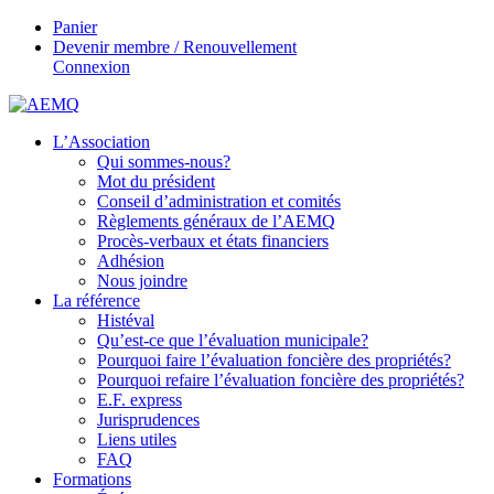
Panier
Devenir membre / Renouvellement
Connexion
L’Association
Qui sommes-nous?
Mot du président
Conseil d’administration et comités
Règlements généraux de l’AEMQ
Procès-verbaux et états financiers
Adhésion
Nous joindre
La référence
Histéval
Qu’est-ce que l’évaluation municipale?
Pourquoi faire l’évaluation foncière des propriétés?
Pourquoi refaire l’évaluation foncière des propriétés?
E.F. express
Jurisprudences
Liens utiles
FAQ
Formations