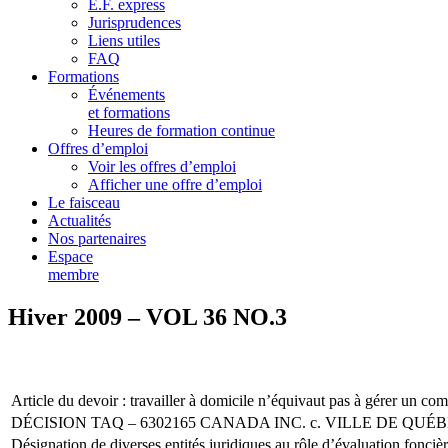
E.F. express
Jurisprudences
Liens utiles
FAQ
Formations
Événements
et formations
Heures de formation continue
Offres d’emploi
Voir les offres d’emploi
Afficher une offre d’emploi
Le faisceau
Actualités
Nos partenaires
Espace
membre
Hiver 2009 – VOL 36 NO.3
Article du devoir : travailler à domicile n’équivaut pas à gérer un c
DÉCISION TAQ – 6302165 CANADA INC. c. VILLE DE QUÉ
Désignation de diverses entités juridiques au rôle d’évaluation fonciè