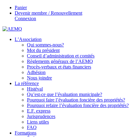
Panier
Devenir membre / Renouvellement
Connexion
L’Association
Qui sommes-nous?
Mot du président
Conseil d’administration et comités
Règlements généraux de l’AEMQ
Procès-verbaux et états financiers
Adhésion
Nous joindre
La référence
Histéval
Qu’est-ce que l’évaluation municipale?
Pourquoi faire l’évaluation foncière des propriétés?
Pourquoi refaire l’évaluation foncière des propriétés?
E.F. express
Jurisprudences
Liens utiles
FAQ
Formations