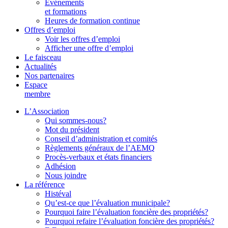
Événements
et formations
Heures de formation continue
Offres d’emploi
Voir les offres d’emploi
Afficher une offre d’emploi
Le faisceau
Actualités
Nos partenaires
Espace
membre
L’Association
Qui sommes-nous?
Mot du président
Conseil d’administration et comités
Règlements généraux de l’AEMQ
Procès-verbaux et états financiers
Adhésion
Nous joindre
La référence
Histéval
Qu’est-ce que l’évaluation municipale?
Pourquoi faire l’évaluation foncière des propriétés?
Pourquoi refaire l’évaluation foncière des propriétés?