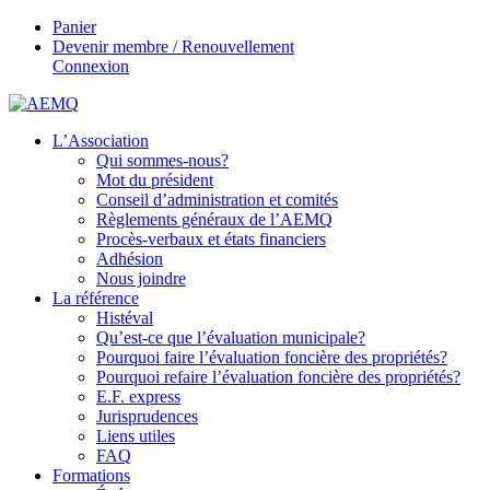
Panier
Devenir membre / Renouvellement
Connexion
L’Association
Qui sommes-nous?
Mot du président
Conseil d’administration et comités
Règlements généraux de l’AEMQ
Procès-verbaux et états financiers
Adhésion
Nous joindre
La référence
Histéval
Qu’est-ce que l’évaluation municipale?
Pourquoi faire l’évaluation foncière des propriétés?
Pourquoi refaire l’évaluation foncière des propriétés?
E.F. express
Jurisprudences
Liens utiles
FAQ
Formations