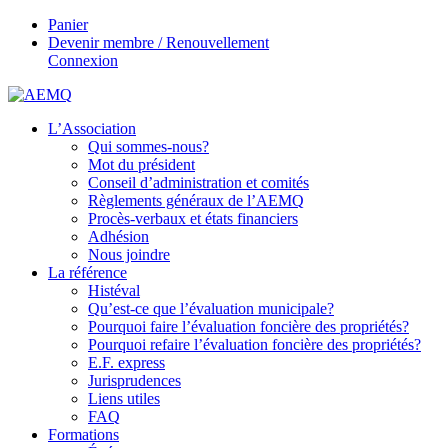
Panier
Devenir membre / Renouvellement
Connexion
L’Association
Qui sommes-nous?
Mot du président
Conseil d’administration et comités
Règlements généraux de l’AEMQ
Procès-verbaux et états financiers
Adhésion
Nous joindre
La référence
Histéval
Qu’est-ce que l’évaluation municipale?
Pourquoi faire l’évaluation foncière des propriétés?
Pourquoi refaire l’évaluation foncière des propriétés?
E.F. express
Jurisprudences
Liens utiles
FAQ
Formations