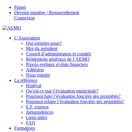
Panier
Devenir membre / Renouvellement
Connexion
L’Association
Qui sommes-nous?
Mot du président
Conseil d’administration et comités
Règlements généraux de l’AEMQ
Procès-verbaux et états financiers
Adhésion
Nous joindre
La référence
Histéval
Qu’est-ce que l’évaluation municipale?
Pourquoi faire l’évaluation foncière des propriétés?
Pourquoi refaire l’évaluation foncière des propriétés?
E.F. express
Jurisprudences
Liens utiles
FAQ
Formations