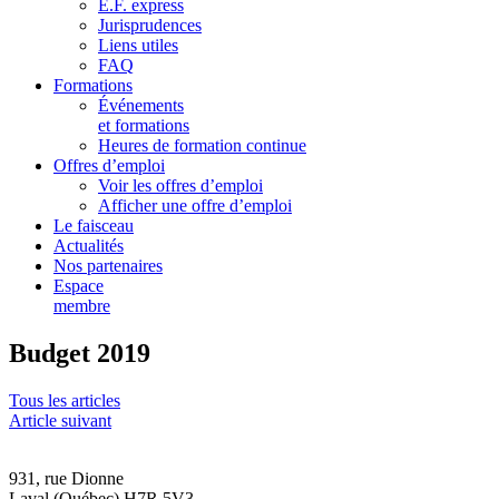
E.F. express
Jurisprudences
Liens utiles
FAQ
Formations
Événements
et formations
Heures de formation continue
Offres d’emploi
Voir les offres d’emploi
Afficher une offre d’emploi
Le faisceau
Actualités
Nos partenaires
Espace
membre
Budget 2019
Tous les articles
Article suivant
931, rue Dionne
Laval (Québec) H7R 5V3