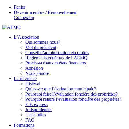
Panier
Devenir membre / Renouvellement
Connexion
L’Association
Qui sommes-nous?
Mot du président
Conseil d’administration et comités
Règlements généraux de l’AEMQ
Procès-verbaux et états financiers
Adhésion
Nous joindre
La référence
Histéval
Qu’est-ce que l’évaluation municipale?
Pourquoi faire l’évaluation foncière des propriétés?
Pourquoi refaire l’évaluation foncière des propriétés?
E.F. express
Jurisprudences
Liens utiles
FAQ
Formations