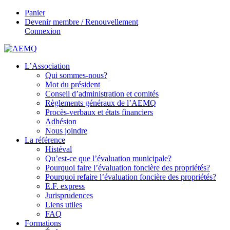
Panier
Devenir membre / Renouvellement
Connexion
L’Association
Qui sommes-nous?
Mot du président
Conseil d’administration et comités
Règlements généraux de l’AEMQ
Procès-verbaux et états financiers
Adhésion
Nous joindre
La référence
Histéval
Qu’est-ce que l’évaluation municipale?
Pourquoi faire l’évaluation foncière des propriétés?
Pourquoi refaire l’évaluation foncière des propriétés?
E.F. express
Jurisprudences
Liens utiles
FAQ
Formations