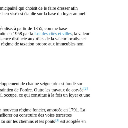
unicipalité qui choisit de le faire dresser afin
 lieu visé est établie sur la base du loyer annuel
néralise, à partir de 1855, comme base
duite en 1958 par la
Loi des cités et villes
, la valeur
nce distincte aux rôles de la valeur locative et
’un régime de taxation propre aux immeubles non
éveloppement de chaque seigneurie est fondé sur
[2]
maintien de l’ordre. Outre les travaux de corvée
l occupe, ce qui constitue à la fois un loyer et une
’un nouveau régime foncier, amorcée en 1791. La
liorer ou construire des voies terrestres
[3]
 loi sur les chemins et les ponts
est adoptée en