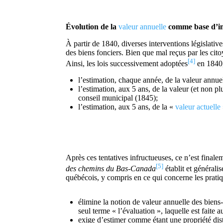
Évolution de la
valeur annuelle
comme base d’im
À partir de 1840, diverses interventions législativ
des biens fonciers. Bien que mal reçus par les cito
[4]
Ainsi, les lois successivement adoptées
en 1840,
l’estimation, chaque année, de la valeur annue
l’estimation, aux 5 ans, de la valeur (et non p
conseil municipal (1845);
l’estimation, aux 5 ans, de la «
valeur actuelle
Après ces tentatives infructueuses, ce n’est final
[5]
des chemins du Bas-Canada
établit et générali
québécois, y compris en ce qui concerne les pratiqu
élimine la notion de valeur annuelle des biens-
seul terme « l’évaluation », laquelle est faite a
exige d’estimer comme étant une propriété dis