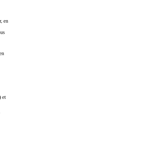
r, en
ous
 en
 et