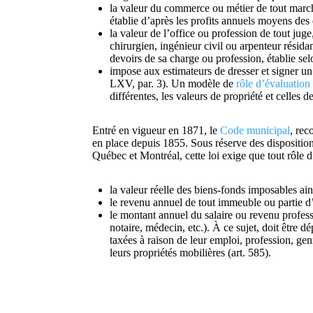
la valeur du commerce ou métier de tout march
établie d’après les profits annuels moyens des
la valeur de l’office ou profession de tout juge
chirurgien, ingénieur civil ou arpenteur résidan
devoirs de sa charge ou profession, établie se
impose aux estimateurs de dresser et signer un rô
LXV, par. 3). Un modèle de
rôle d’évaluation
différentes, les valeurs de propriété et celles 
Entré en vigueur en 1871, le
Code municipal
, rec
en place depuis 1855. Sous réserve des disposition
Québec et Montréal, cette loi exige que tout rôle d’
la valeur réelle des biens-fonds imposables ain
le revenu annuel de tout immeuble ou partie 
le montant annuel du salaire ou revenu profes
notaire, médecin, etc.). À ce sujet, doit être d
taxées à raison de leur emploi, profession, genr
leurs propriétés mobilières (art. 585).