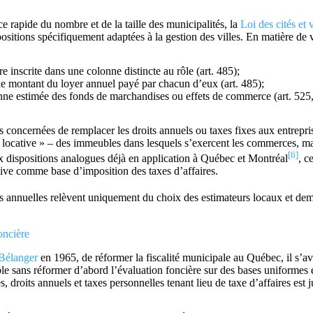
 rapide du nombre et de la taille des municipalités, la
Loi des cités et v
ositions spécifiquement adaptées à la gestion des villes. En matière de 
e inscrite dans une colonne distincte au rôle (art. 485);
t le montant du loyer annuel payé par chacun d’eux (art. 485);
nne estimée des fonds de marchandises ou effets de commerce (art. 525
concernées de remplacer les droits annuels ou taxes fixes aux entrepris
« locative » – des immeubles dans lesquels s’exercent les commerces, ma
[6]
ux dispositions analogues déjà en application à Québec et Montréal
, c
cative comme base d’imposition des taxes d’affaires.
es annuelles relèvent uniquement du choix des estimateurs locaux et d
oncière
Bélanger
en 1965, de réformer la fiscalité municipale au Québec, il s’avè
able sans réformer d’abord l’évaluation foncière sur des bases uniformes 
, droits annuels et taxes personnelles tenant lieu de taxe d’affaires est