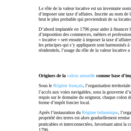
Le rôle de la valeur locative est un inventaire nomin
d’imposer une taxe d’affaires. Inscrite au nom de la
brut le plus probable qui proviendrait de sa locat
D’abord implantée en 1796 pour aider à financer le
d’imposition des commerces, métiers et professions
« locative » sert ensuite à imposer la taxe d’affair
les principes qui s’y appliquent sont harmonisés à
résidentiels, l’usage du rôle de la valeur locative
Origines de la
valeur annuelle
comme base d’imp
Sous le
Régime français
, l’organisation territori
l’accès aux voies navigables, sous la gouverne d’un
requis sur le domaine du seigneur, chaque colon doi
forme d’impôt foncier local.
Après l’instauration du
Régime britannique
, l’or
propriété des terres est alors graduellement remise
praticables et interconnectées, favorisant ainsi la c
1796.