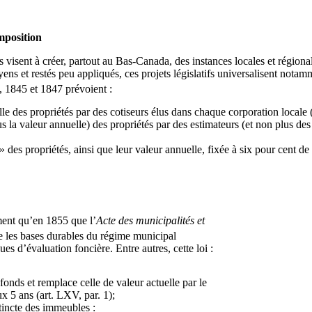
position
es visent à créer, partout au Bas-Canada, des instances locales et régiona
yens et restés peu appliqués, ces projets législatifs universalisent nota
 1845 et 1847 prévoient :
lle des propriétés par des cotiseurs élus dans chaque corporation locale 
lus la valeur annuelle) des propriétés par des estimateurs (et non plus de
» des propriétés, ainsi que leur valeur annuelle, fixée à six pour cent de
ement qu’en 1855 que l’
Acte des municipalités et
se les bases durables du régime municipal
es d’évaluation foncière. Entre autres, cette loi :
fonds et remplace celle de valeur actuelle par le
ux 5 ans (art. LXV, par. 1);
tincte des immeubles :