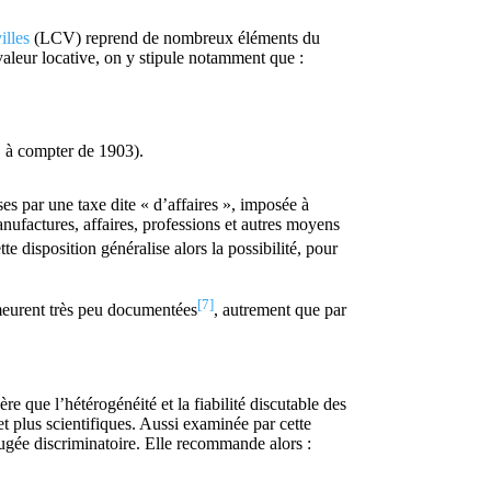
illes
(LCV) reprend de nombreux éléments du
valeur locative, on y stipule notamment que :
, à compter de 1903).
es par une taxe dite « d’affaires », imposée à
nufactures, affaires, professions et autres moyens
ette disposition généralise alors la possibilité, pour
[7]
emeurent très peu documentées
, autrement que par
re que l’hétérogénéité et la fiabilité discutable des
et plus scientifiques. Aussi examinée par cette
 jugée discriminatoire. Elle recommande alors :