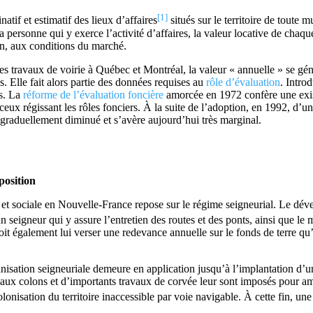
[1]
atif et estimatif des lieux d’affaires
situés sur le territoire de toute m
 personne qui y exerce l’activité d’affaires, la valeur locative de chaque
ion, aux conditions du marché.
s travaux de voirie à Québec et Montréal, la valeur « annuelle » se gé
. Elle fait alors partie des données requises au
rôle d’évaluation
. Intro
es. La
réforme de l’évaluation foncière
amorcée en 1972 confère une existe
 ceux régissant les rôles fonciers. À la suite de l’adoption, en 1992, d
 a graduellement diminué et s’avère aujourd’hui très marginal.
osition
ale et sociale en Nouvelle-France repose sur le régime seigneurial. Le d
 seigneur qui y assure l’entretien des routes et des ponts, ainsi que le 
t également lui verser une redevance annuelle sur le fonds de terre qu’i
ganisation seigneuriale demeure en application jusqu’à l’implantation d
 aux colons et d’importants travaux de corvée leur sont imposés pour amé
olonisation du territoire inaccessible par voie navigable. À cette fin, une