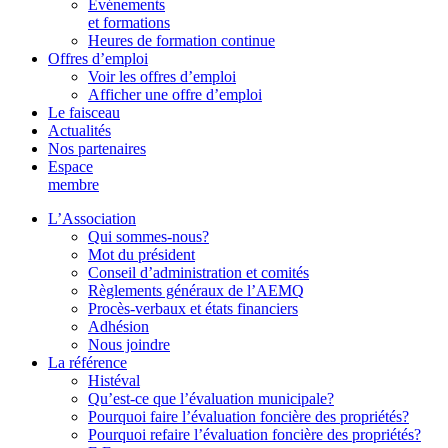
Événements
et formations
Heures de formation continue
Offres d’emploi
Voir les offres d’emploi
Afficher une offre d’emploi
Le faisceau
Actualités
Nos partenaires
Espace
membre
L’Association
Qui sommes-nous?
Mot du président
Conseil d’administration et comités
Règlements généraux de l’AEMQ
Procès-verbaux et états financiers
Adhésion
Nous joindre
La référence
Histéval
Qu’est-ce que l’évaluation municipale?
Pourquoi faire l’évaluation foncière des propriétés?
Pourquoi refaire l’évaluation foncière des propriétés?