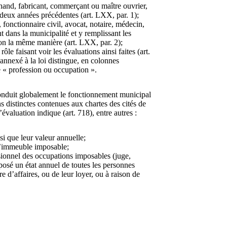
and, fabricant, commerçant ou maître ouvrier,
 deux années précédentes (art. LXX, par. 1);
, fonctionnaire civil, avocat, notaire, médecin,
t dans la municipalité et y remplissant les
lon la même manière (art. LXX, par. 2);
le faisant voir les évaluations ainsi faites (art.
annexé à la loi distingue, en colonnes
de « profession ou occupation ».
onduit globalement le fonctionnement municipal
s distinctes contenues aux chartes des cités de
évaluation indique (art. 718), entre autres :
si que leur valeur annuelle;
d’immeuble imposable;
sionnel des occupations imposables (juge,
éposé un état annuel de toutes les personnes
e d’affaires, ou de leur loyer, ou à raison de