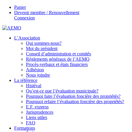
Panier
Devenir membre / Renouvellement
Connexion
L’Association
Qui sommes-nous?
Mot du président
Conseil d’administration et comités
Règlements généraux de l’AEMQ
Procès-verbaux et états financiers
Adhésion
Nous joindre
La référence
Histéval
Qu’est-ce que l’évaluation municipale?
Pourquoi faire l’évaluation foncière des propriétés?
Pourquoi refaire l’évaluation foncière des propriétés?
E.F. express
Jurisprudences
Liens utiles
FAQ
Formations